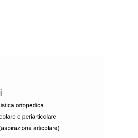
i
listica ortopedica
icolare e periarticolare
(aspirazione articolare)