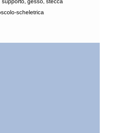
 supporto, gesso, stecca
scolo-scheletrica