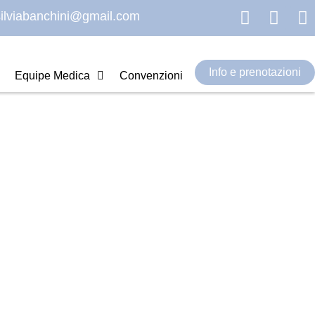
silviabanchini@gmail.com
Info e prenotazioni
Equipe Medica
Convenzioni