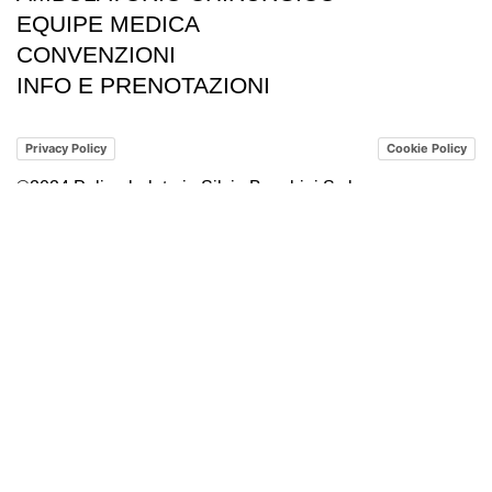
EQUIPE MEDICA
CONVENZIONI
INFO E PRENOTAZIONI
Privacy Policy
Cookie Policy
©2024 Poliambulatorio Silvia Banchini S.r.l.
P. Iva: 03044290348
Designed by
Tonik Design