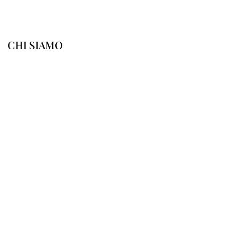
CHI SIAMO
IL PALAZZO
PRESTAZIONI
AMBULATORIO CHIRURGICO
EQUIPE MEDICA
CONVENZIONI
INFO E PRENOTAZIONI
Privacy Policy
Cookie Policy
©2024 Poliambulatorio Silvia Banchini S.r.l.
P. Iva: 03044290348