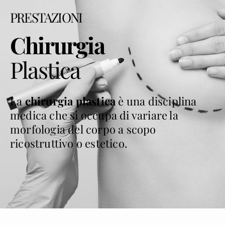
PRESTAZIONI
Chirurgia
Plastica
La
chirurgia plastica
è una disciplina
medica che si occupa di variare la
morfologia del corpo a scopo
ricostruttivo o estetico.