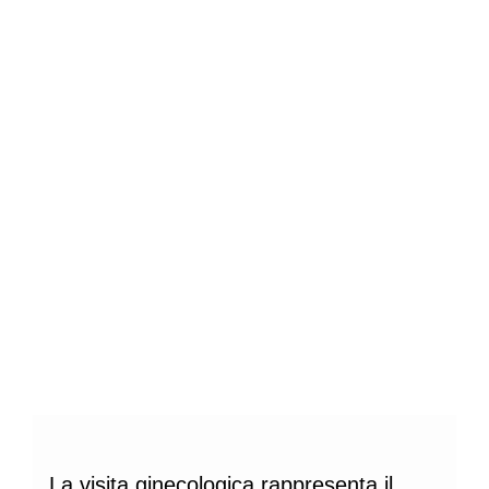
La
visita ginecologica rappresenta il